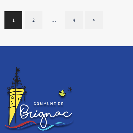
1
2
…
4
>