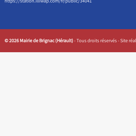
https://station.illiwap.com/fr/public/34041
© 2026 Mairie de Brignac (Hérault)
- Tous droits réservés - Site ré